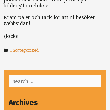
bilder@fotoclub.se
.
Kram på er och tack för att ni besöker
webbsidan!
/Jocke
Categories
Uncategorized
Search
for:
Archives