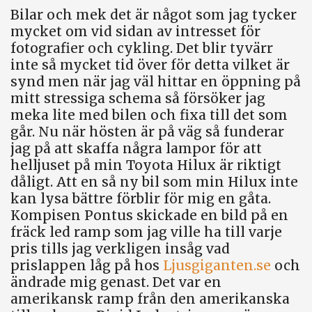
Bilar och mek det är något som jag tycker
mycket om vid sidan av intresset för
fotografier och cykling. Det blir tyvärr
inte så mycket tid över för detta vilket är
synd men när jag väl hittar en öppning på
mitt stressiga schema så försöker jag
meka lite med bilen och fixa till det som
går. Nu när hösten är på väg så funderar
jag på att skaffa några lampor för att
helljuset på min Toyota Hilux är riktigt
dåligt. Att en så ny bil som min Hilux inte
kan lysa bättre förblir för mig en gåta.
Kompisen Pontus skickade en bild på en
fräck led ramp som jag ville ha till varje
pris tills jag verkligen insåg vad
prislappen låg på hos
Ljusgiganten.se
och
ändrade mig genast. Det var en
amerikansk ramp från den amerikanska