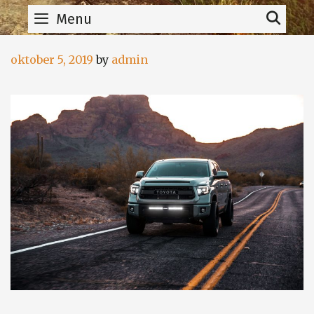
Skip
Sear
Menu
to
content
oktober 5, 2019
by
admin